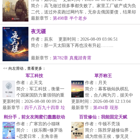
简介：高飞做过很多事都失败了。家里工厂破产成为负
二代，送过外卖跑过网约车，无奈去俄国要债，结果却
被...
最新章节：
第498章 半个老乡
夜无疆
作者：辰东
更新时间：2026-08-09 03:06:51
简介：那一天太阳落下再也没有升起……...
最新章节：
第782章 真魔踏青霄
<< 向左滑动，查看更多：
军工科技
草芥称王
作者：止天戈
作者：月关
简介：军工科技，衡量一
简介：幕客杨灿执棋乱
个国家国防力量强弱的重
世，合八阀为刃，据关中
更新时间：2026-08-08 00:09:24
要标准。强大的武器装备
更新时间：2026-08-08 12:13:04
为基，看寒门谋士以权谋
最新章节：
能力斩千军，杀人于千里
四千八百九十四章 垃
最新章节：
为笔、铁血为墨，问鼎天
第494章 现形
圾成了抢手货
之外，能重...
下！...
刚分手，前女友闺蜜们蠢蠢欲动
百世修仙：我能固定天赋
作者：广寒宫的小猫咪
作者：牛顿不秃顶
简介：（娱乐圈+修罗场
简介：陈胜穿越修仙界，
+恋爱日常，主角非善
成为世俗王侯，惨无灵