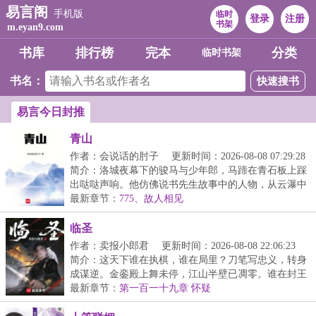
易言阁
手机版
临时
登录
注册
书架
m.eyan9.com
书库
排行榜
完本
分类
临时书架
书名：
易言今日封推
青山
作者：会说话的肘子
更新时间：2026-08-08 07:29:28
简介：洛城夜幕下的骏马与少年郎，马蹄在青石板上踩
出哒哒声响。他仿佛说书先生故事中的人物，从云瀑中
来...
最新章节：
775、故人相见
临圣
作者：卖报小郎君
更新时间：2026-08-08 22:06:23
简介：这天下谁在执棋，谁在局里？刀笔写忠义，转身
成谋逆。金銮殿上舞未停，江山半壁已凋零。谁在封王
拜...
最新章节：
第一百一十九章 怀疑