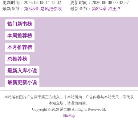
更新时间：2026-08-08 11:13:02
茬，多女主对决，全程高
更新时间：2026-08-08 00:32:37
根。本以为，一生碌碌，
最新章节：
能。）分手当晚，和高冷
第345章 是风把你吹
最新章节：
空享百年富贵。没成想，
第824章 称王？
到不该去的地方
女友极限拉扯一...
一朝觉醒至宝...
热门新书榜
本周推荐榜
本月推荐榜
总推荐榜
最新入库小说
最新更新小说
本站若有图片广告属于第三方接入，非本站所为，广告内容与本站无关，不代表
本站立场，请谨慎阅读。
Copyright © 2020 易言阁 All Rights Reserved.kk
SiteMap