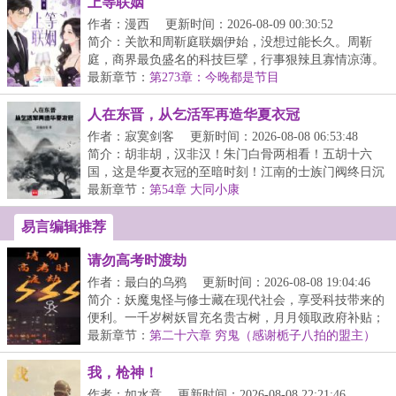
上等联姻
作者：漫西
更新时间：2026-08-09 00:30:52
简介：关歆和周靳庭联姻伊始，没想过能长久。周靳
庭，商界最负盛名的科技巨擘，行事狠辣且寡情凉薄。
外界...
最新章节：
第273章：今晚都是节目
人在东晋，从乞活军再造华夏衣冠
作者：寂寞剑客
更新时间：2026-08-08 06:53:48
简介：胡非胡，汉非汉！朱门白骨两相看！五胡十六
国，这是华夏衣冠的至暗时刻！江南的士族门阀终日沉
溺于...
最新章节：
第54章 大同小康
易言编辑推荐
请勿高考时渡劫
作者：最白的乌鸦
更新时间：2026-08-08 19:04:46
简介：妖魔鬼怪与修士藏在现代社会，享受科技带来的
便利。一千岁树妖冒充名贵古树，月月领取政府补贴；
八...
最新章节：
第二十六章 穷鬼（感谢栀子八拍的盟主）
我，枪神！
作者：如水意
更新时间：2026-08-08 22:21:46