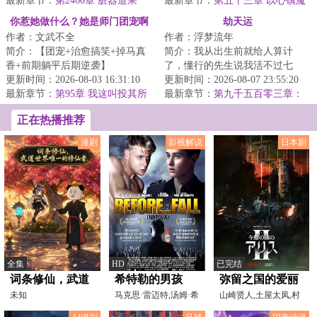
途……仙路悠悠，...
最新章节：
第2460章 脏器道果
最新章节：
第五十三章 以心镇魔
你惹她做什么？她是师门团宠啊
劫天运
作者：文武不全
作者：浮梦流年
简介：【团宠+治愈搞笑+掉马真
简介：我从出生前就给人算计
香+前期躺平后期逆袭】
了，懂行的先生说我活不过七
&lt;br/&gt;穿成灵界百年化不了形
更新时间：2026-08-03 16:31:10
岁。外婆为了救我，给我娶了童
更新时间：2026-08-07 23:55:20
的废柴蛇公主怎么办...
最新章节：
第95章 我这叫投其所
养媳，让我过起了安...
最新章节：
第九千五百零三章：
好
道器
正在热播推荐
漫剧
影视解说
日本剧
全集
HD
已完结
词条修仙，武道
希特勒的男孩
弥留之国的爱丽
世界唯一的修仙
未知
【影视解说】
马克思·雷迈特,汤姆·希
丝第二季
山崎贤人,土屋太凤,村
林,乔纳斯·杰格梅
上虹郎,三吉彩花,樱田
者