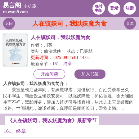
易言阁
手机版
临时
登录
注册
书架
m.eyan9.com
人在镇妖司，我以妖魔为食
返回
菜单
人在镇妖司，我以妖魔为食
作者：川英
类别：仙侠武侠
状态：已完结
更新时间：2025-09-25 01:14:02
最新章节：
161、终章
开始阅读
加入书架
人在镇妖司，我以妖魔为食简介：
景宣皇朝启圣年间，有妖魔肆虐，鬼怪横行。百姓受荼毒已久，
民不聊生，朝廷设立镇妖安抚司，以驱妖降魔，护佑百姓。徐天澜因
生而不祥，黑影缠身，便加入镇抚司寻找真相，从此走上灭鬼镇魔的
道路。世间祸乱，诡谲难断，真理即是腰间长刀，即将出鞘。...
《人在镇妖司，我以妖魔为食》最新章节
161、终章