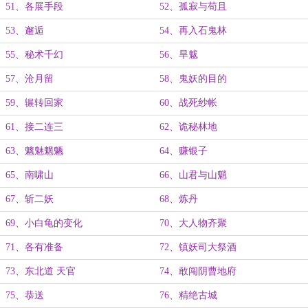
51、各展手段
52、孤寂与苟且
53、邂逅
54、再入石鬼林
55、秘术千幻
56、旱魃
57、沧月留
58、鬼妖的目的
59、辗转回家
60、战死纱帐
61、接二连三
62、诡秘林地
63、魑魅魍魉
64、赚银子
65、南啸山
66、山君与山魈
67、斩二妖
68、炼丹
69、小白龟的变化
70、大人物齐聚
71、各有准备
72、镇妖司大祭酒
73、东北道 天官
74、敢闯阴曹地府
75、恭送
76、精绝古城