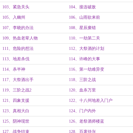
103、紧急关头
104、接连破敌
105、入幽州
106、山雨欲来前
107、李晓的办法
108、星辰糜错
109、热血老辈人物
110、一劫第二关
111、危险的想法
112、大祭酒的计划
113、地差杀伐
114、许峰的大事
114、杀半神
116、第一劫难异变
117、大祭酒出手
118、三阶之战
119、三阶之战2
120、血杀万里
121、四象支援
122、十八州地差入门户
123、真相大白
124、门户内外
125、阴神现世
126、老祭酒师楼蓝
127、战争结束
128、百废待兴