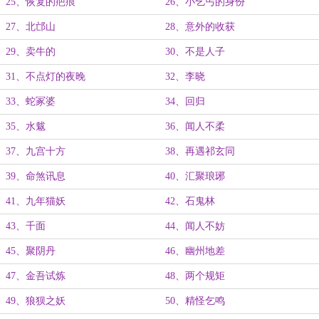
25、恢复的疤痕
26、小乞丐的身份
27、北邙山
28、意外的收获
29、卖牛的
30、不是人子
31、不点灯的夜晚
32、李晓
33、蛇冢婆
34、回归
35、水魃
36、闻人不柔
37、九宫十方
38、再遇祁玄同
39、命煞讯息
40、汇聚琅琊
41、九年猫妖
42、石鬼林
43、千面
44、闻人不妨
45、聚阴丹
46、幽州地差
47、金吾试炼
48、两个规矩
49、狼狈之妖
50、精怪乞鸣