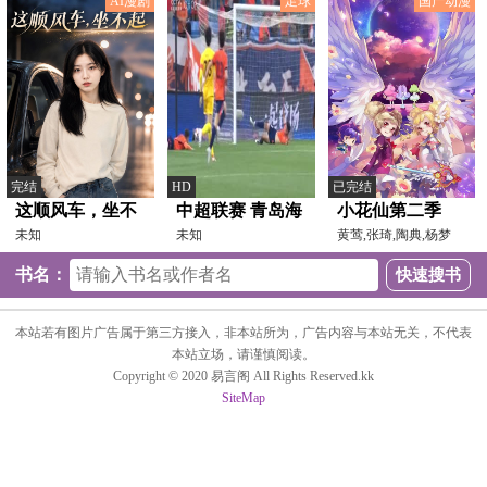
AI漫剧
足球
国产动漫
完结
HD
已完结
这顺风车，坐不
中超联赛 青岛海
小花仙第二季
起
未知
牛VS梅州客家
未知
黄莺,张琦,陶典,杨梦
露,赵路,胡艺,伍凯立,
20250427
书名：
本站若有图片广告属于第三方接入，非本站所为，广告内容与本站无关，不代表
本站立场，请谨慎阅读。
Copyright © 2020 易言阁 All Rights Reserved.kk
SiteMap