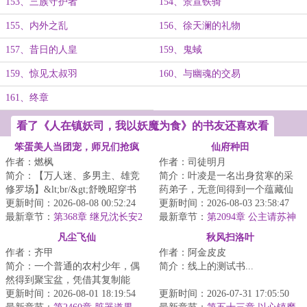
153、三族守护者
154、景宣铁骑
155、内外之乱
156、徐天澜的礼物
157、昔日的人皇
159、鬼蜮
159、惊见太叔羽
160、与幽魂的交易
161、终章
看了《人在镇妖司，我以妖魔为食》的书友还喜欢看
笨蛋美人当团宠，师兄们抢疯
仙府种田
作者：燃枫
作者：司徒明月
了！
简介：【万人迷、多男主、雄竞
简介：叶凌是一名出身贫寒的采
修罗场】&lt;br/&gt;舒晩昭穿书
药弟子，无意间得到一个蕴藏仙
了。&lt;br/&gt;原主作恶多端，娇
更新时间：2026-08-08 00:52:24
府的玉佩，从此踏上真正的修仙
更新时间：2026-08-03 23:58:47
纵任性。&l...
最新章节：
第368章 继兄沈长安2
之路。在这座神...
最新章节：
第2094章 公主请苏神
师炼丹
凡尘飞仙
秋风扫洛叶
作者：齐甲
作者：阿金皮皮
简介：一个普通的农村少年，偶
简介：线上的测试书...
然得到聚宝盆，凭借其复制能
力，得到海量资源，走上修行一
更新时间：2026-08-01 18:19:54
更新时间：2026-07-31 17:05:50