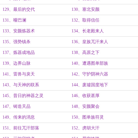
129、最后的交代
130、塞北安颜
131、哑巴澜
132、取得信任
133、安颜炼器术
134、长老殿来人
135、强势镇杀
136、皇族兀汗来人
137、炼器成地品
138、高原之下
139、边界山脉
140、遭遇图单部族
141、雷兽与戾天
142、守护阴神六器
143、与天神的联系
144、废墟国度地下
145、昔日的神器之灵
146、收获甚厚
147、铸造天品
148、安颜聚会
149、传来的消息
150、图单族符灵
151、前往兀汗部落
152、虏胡大汗