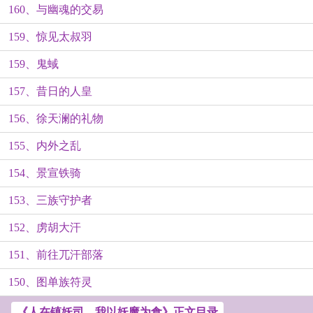
160、与幽魂的交易
159、惊见太叔羽
159、鬼蜮
157、昔日的人皇
156、徐天澜的礼物
155、内外之乱
154、景宣铁骑
153、三族守护者
152、虏胡大汗
151、前往兀汗部落
150、图单族符灵
《人在镇妖司，我以妖魔为食》正文目录