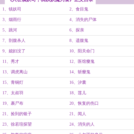
1、镇妖司
2、食目鬼
3、烟雨行
4、消失的尸体
5、跳河
6、探亲
7、剖腹杀人
8、遗腹鬼
9、媳妇没了
10、阳关命门
11、秀才
12、医馆瘿鬼
13、调虎离山
14、斩瘿鬼
15、青铜灯
16、汐囊
17、太叔羽
18、莲儿
19、裹尸布
20、恢复的伤口
21、捡到的银子
21、闻人
23、徐若瑄探望
24、消失的人