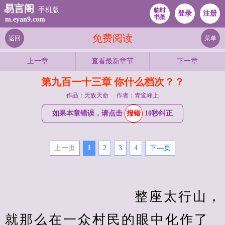
易言阁
手机版
临时
登录
注册
书架
m.eyan9.com
免费阅读
返回
菜单
上一章
查看最新章节
下一章
第九百一十三章 你什么档次？？
作品：无敌天命
作者：青鸾峰上
如果本章错误，请点击
报错
10秒纠正
上一页
1
2
3
4
下—页
　　                    整座太行山，
就那么在一众村民的眼中化作了