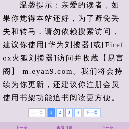
　　温馨提示：亲爱的读者，如
果你觉得本站还好，为了避免丢
失和转马，请勿依赖搜索访问，
建议你使用[华为刘揽器]或[Firef
ox火狐刘揽器]访问并收蔵【易言
阁】 m.eyan9.com。我们将会持
续为你更新，还建议你注册会员
使用书架功能追书阅读更方便。
上一页
1
2
3
4
下—页
上一章
查看目录
下一章