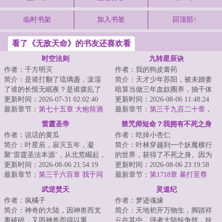
临时书架
加入书签
回顶部↑
看了《无敌天命》的书友还喜欢看
时空法则
九转星辰诀
作者：千方明灭
作者：我的狗皮膏药
简介：是谁打翻了琉璃盏，泼湿
简介：天才少年苏阳，被未婚妻
了谁的长恨无眠夜？是谁拨乱了
暗算当做三年血奴圈养，抽干体
竖弓琴，惊扰了谁的江上无澜
更新时间：2026-07-31 02:02:40
内至尊血脉，挑断手脚筋丢弃妖
更新时间：2026-08-06 11:48:24
月？有人在在偌大...
最新章节：
第七十五章 大炮筒酒
兽山脉，等待死...
最新章节：
第三千九百二十章，
馆
折翼的创世黑暗魔神！
雷霆圣帝
禁咒师短命？我拥有不死之身
作者：说话的黄瓜
作者：吃掉小杏仁
简介：叶星辰，寂灭五年，凝
简介：叶林穿越到一个妖魔横行
聚‘雷霆圣法本源’，从北荒崛起，
的世界，获得了不死之身。因为
探寻身世谜，沐浴天骄血，夺诸
更新时间：2026-08-06 21:54:19
这个世界的转职仪式很费钱，他
更新时间：2026-08-06 23:19:58
天造化，斩因...
最新章节：
第三千六百章 我于同
直接卡BUG靠着...
最新章节：
第1718章 暴打至尊
代全无敌！
武逆焚天
灵道纪
作者：疯橘子
作者：梦迹魂缘
简介：神奇的大陆，因神兽而支
简介：天地初开万物生，脚踏祥
离破碎，又因神兽而得以重
云在其中。强者大陆纷争扰，妖