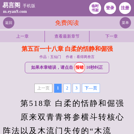
易言阁
手机版
临时
登录
注册
书架
m.eyan9.com
免费阅读
返回
菜单
上一章
查看最新章节
下一章
第五百一十八章 白柔的恬静和倔强
作品：五仙门
作者：看得两叁言
如果本章错误，请点击
报错
10秒纠正
上一页
1
2
3
下—页
　　第518章 白柔的恬静和倔强
　　原来双青青将参横斗转核心
阵法以及木流门失传的“木流