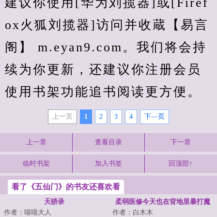
建议你使用[华为刘揽器]或[Firef
ox火狐刘揽器]访问并收蔵【易言
阁】 m.eyan9.com。我们将会持
续为你更新，还建议你注册会员
使用书架功能追书阅读更方便。
上一页
1
2
3
4
下—页
上一章
查看目录
下一章
临时书架
加入书签
回顶部↑
看了《五仙门》的书友还喜欢看
天骄录
柔弱医修今天也在背地里暴打魔
作者：喵喵大人
作者：白木木
尊