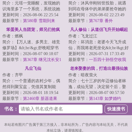
简介：元瑶一觉睡醒，发现她的
简介：沐风华刚转世投胎，就遇
识海里多了一个系统，系统说她
到同在母体中的弟弟要抢夺她的
是《霸道仙尊狠狠宠》里面的炮
更新时间：2026-08-06 22:25:54
生命力。于是，沐风华还在母体
更新时间：2026-08-02 22:23:49
灰角色，她元瑶...
最新章节：
第580章 雪期到来
中就开始了打弟...
最新章节：
第767章 番外
笨蛋美人当团宠，师兄们抢疯
凡人修仙：从道侣飞升开始崛起
作者：燃枫
作者：飞龙过江
了！
简介：【万人迷、多男主、雄竞
简介：坏消息：老婆今天飞升成
修罗场】&lt;br/&gt;舒晩昭穿书
仙，而我将老死坐化&lt;br/&gt;好
了。&lt;br/&gt;原主作恶多端，娇
更新时间：2026-08-07 00:18:07
消息：跟老婆双修后，我觉醒双
更新时间：2026-07-31 17:33:49
纵任性。&l...
最新章节：
第367章 继兄沈长安1
修圣体，只...
最新章节：
一百四十孙悟空收我
当小弟
凡尘飞仙
老来娶妻的我，打造出最强仙族
作者：齐甲
作者：暗夜萤火
简介：一个普通的农村少年，偶
简介：七十三岁的年迈修仙者林
然得到聚宝盆，凭借其复制能
逸，成仙无望，决定留个后，娶
力，得到海量资源，走上修行一
更新时间：2026-08-01 18:19:54
了个十八岁的绝色凡人妻子。
更新时间：2026-08-07 00:57:50
途……仙路悠悠，...
最新章节：
第2460章 脏器道果
&lt;br/&gt;洞房...
最新章节：
第143章 如梦婚约
书名：
本站若有图片广告属于第三方接入，非本站所为，广告内容与本站无关，不代表
本站立场，请谨慎阅读。