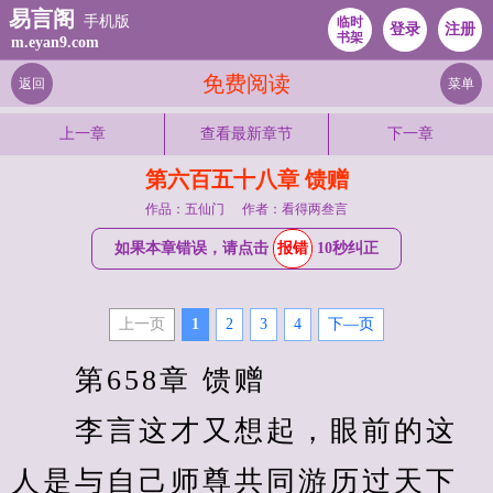
易言阁
手机版
临时
登录
注册
书架
m.eyan9.com
免费阅读
返回
菜单
上一章
查看最新章节
下一章
第六百五十八章 馈赠
作品：五仙门
作者：看得两叁言
如果本章错误，请点击
报错
10秒纠正
上一页
1
2
3
4
下—页
　　第658章 馈赠
　　李言这才又想起，眼前的这
人是与自己师尊共同游历过天下