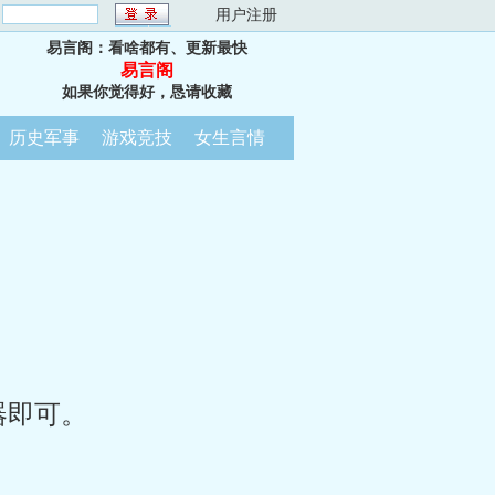
：
用户注册
易言阁：看啥都有、更新最快
易言阁
如果你觉得好，恳请收藏
历史军事
游戏竞技
女生言情
器即可。