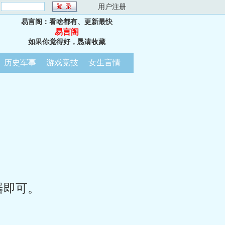
：
用户注册
易言阁：看啥都有、更新最快
易言阁
如果你觉得好，恳请收藏
历史军事
游戏竞技
女生言情
器即可。