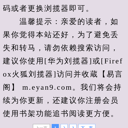
码或者更换浏揽器即可。
　　温馨提示：亲爱的读者，如
果你觉得本站还好，为了避免丢
失和转马，请勿依赖搜索访问，
建议你使用[华为刘揽器]或[Firef
ox火狐刘揽器]访问并收蔵【易言
阁】 m.eyan9.com。我们将会持
续为你更新，还建议你注册会员
使用书架功能追书阅读更方便。