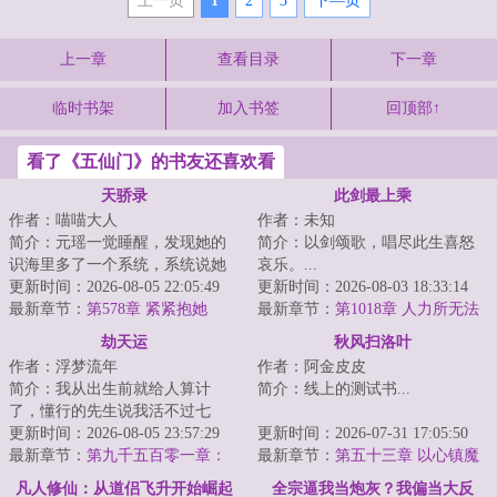
上一页
1
2
3
下—页
上一章
查看目录
下一章
临时书架
加入书签
回顶部↑
看了《五仙门》的书友还喜欢看
天骄录
此剑最上乘
作者：喵喵大人
作者：未知
简介：元瑶一觉睡醒，发现她的
简介：以剑颂歌，唱尽此生喜怒
识海里多了一个系统，系统说她
哀乐。...
是《霸道仙尊狠狠宠》里面的炮
更新时间：2026-08-05 22:05:49
更新时间：2026-08-03 18:33:14
灰角色，她元瑶...
最新章节：
第578章 紧紧抱她
最新章节：
第1018章 人力所无法
控制的未知
劫天运
秋风扫洛叶
作者：浮梦流年
作者：阿金皮皮
简介：我从出生前就给人算计
简介：线上的测试书...
了，懂行的先生说我活不过七
岁。外婆为了救我，给我娶了童
更新时间：2026-08-05 23:57:29
更新时间：2026-07-31 17:05:50
养媳，让我过起了安...
最新章节：
第九千五百零一章：
最新章节：
第五十三章 以心镇魔
终端
凡人修仙：从道侣飞升开始崛起
全宗逼我当炮灰？我偏当大反