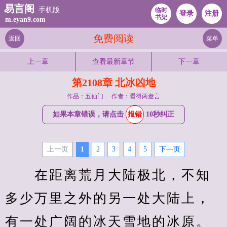
易言阁
手机版
临时
登录
注册
书架
m.eyan9.com
免费阅读
返回
菜单
上一章
查看最新章节
下一章
第2108章 北冰凶地
作品：五仙门
作者：看得两叁言
如果本章错误，请点击
报错
10秒纠正
上一页
1
2
3
4
5
下—页
　　在距离荒月大陆极北，不知
多少万里之外的另一处大陆上，
有一处广阔的冰天雪地的冰原。