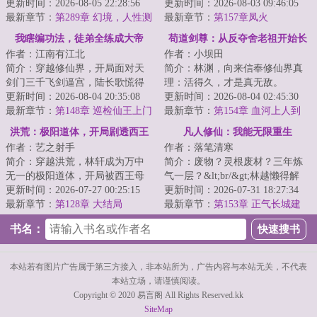
扮男装苟仙门，谁知师妹捧着孕
更新时间：2026-08-05 22:28:56
更新时间：2026-08-03 09:46:05
肚上门：“师...
最新章节：
第289章 幻境，人性测
最新章节：
第157章凤火
试
我瞎编功法，徒弟全练成大帝
苟道剑尊：从反夺舍老祖开始长
作者：江南有江北
作者：小坝田
了！
生
简介：穿越修仙界，开局面对天
简介：林渊，向来信奉修仙界真
剑门三千飞剑逼宫，陆长歌慌得
理：活得久，才是真无敌。
一批。&lt;br/&gt;幸好觉醒【万道
更新时间：2026-08-04 20:35:08
&lt;br/&gt;所以当家族筑基老祖慈
更新时间：2026-08-04 02:45:30
授徒返还系...
最新章节：
第148章 巡检仙王上门
爱地要为他传功...
最新章节：
第154章 血河上人到
断水，叶炎一勺炒熟天劫
洪荒：极阳道体，开局剧透西王
凡人修仙：我能无限重生
作者：艺之射手
作者：落笔清寒
母
简介：穿越洪荒，林轩成为万中
简介：废物？灵根废材？三年炼
无一的极阳道体，开局被西王母
气一层？&lt;br/&gt;林越懒得解
抓回囚禁于密室即将成为炉鼎，
更新时间：2026-07-27 00:25:15
释。&lt;br/&gt;被推下悬崖的那一
更新时间：2026-07-31 18:27:34
觉醒剧透系统。...
最新章节：
第128章 大结局
刻，他笑了...
最新章节：
第153章 正气长城建
成，举行庆祝晚会
书名：
本站若有图片广告属于第三方接入，非本站所为，广告内容与本站无关，不代表
本站立场，请谨慎阅读。
Copyright © 2020 易言阁 All Rights Reserved.kk
SiteMap