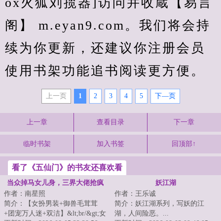
ox火狐刘揽器]访问并收蔵【易言
阁】 m.eyan9.com。我们将会持
续为你更新，还建议你注册会员
使用书架功能追书阅读更方便。
上一页
1
2
3
4
5
下—页
上一章
查看目录
下一章
临时书架
加入书签
回顶部↑
看了《五仙门》的书友还喜欢看
当众掉马女儿身，三界大佬抢疯
妖江湖
作者：南星照
作者：王乐诚
了
简介：【女扮男装+御兽毛茸茸
简介：妖江湖系列，写妖的江
+团宠万人迷+双洁】&lt;br/&gt;女
湖，人间险恶。...