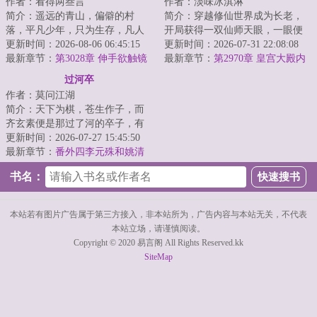
作者：看得两叁言
作者：淡味冰淇淋
简介：遥远的青山，偏僻的村
简介：穿越修仙世界成为长老，
落，平凡少年，只为生存，凡人
开局获得一双仙师天眼，一眼便
生活却化作修仙之路，有谁是
更新时间：2026-08-06 06:45:15
可看穿无数弟子资质与缺陷；收
更新时间：2026-07-31 22:08:08
真，有谁是假？有谁...
最新章节：
第3028章 伸手欲触镜
徒圣阶资质弟子...
最新章节：
第2970章 皇宫大殿内
中影
的夜空
过河卒
作者：莫问江湖
简介：天下为棋，苍生作子，而
齐玄素便是那过了河的卒子，有
进无退，一往无前。...
更新时间：2026-07-27 15:45:50
最新章节：
番外四李元殊和姚清
书名：
本站若有图片广告属于第三方接入，非本站所为，广告内容与本站无关，不代表
本站立场，请谨慎阅读。
Copyright © 2020 易言阁 All Rights Reserved.kk
SiteMap