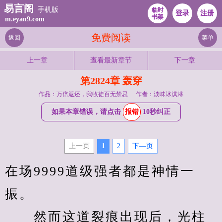
易言阁
手机版
临时
登录
注册
书架
m.eyan9.com
免费阅读
返回
菜单
上一章
查看最新章节
下一章
第2824章 轰穿
作品：万倍返还，我收徒百无禁忌
作者：淡味冰淇淋
如果本章错误，请点击
报错
10秒纠正
上一页
1
2
下—页
在场9999道级强者都是神情一
振。
　　然而这道裂痕出现后，光柱