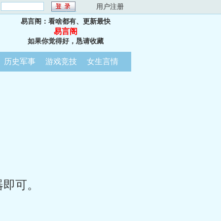
：
用户注册
易言阁：看啥都有、更新最快
易言阁
如果你觉得好，恳请收藏
历史军事
游戏竞技
女生言情
器即可。