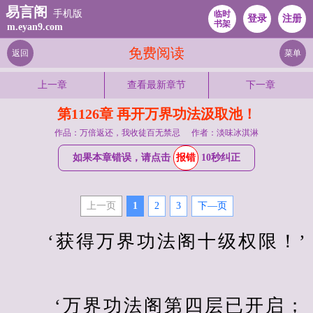
易言阁
手机版
临时
登录
注册
书架
m.eyan9.com
免费阅读
返回
菜单
上一章
查看最新章节
下一章
第1126章 再开万界功法汲取池！
作品：万倍返还，我收徒百无禁忌
作者：淡味冰淇淋
如果本章错误，请点击
报错
10秒纠正
上一页
1
2
3
下—页
　　‘获得万界功法阁十级权限！’
　　 ‘万界功法阁第四层已开启；