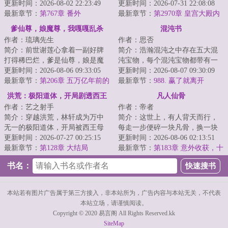
生命力。于是，沐风华还在母体
更新时间：2026-08-02 22:23:49
可看穿无数弟子资质与缺陷；收
更新时间：2026-07-31 22:08:08
中就开始了打弟...
最新章节：
第767章 番外
徒圣阶资质弟子...
最新章节：
第2970章 皇宫大殿内
的夜空
爹仙尊，娘魔尊，我嘎嘎乱杀
混沌书
作者：琉璃先生
作者：思否
简介：前世谢莲心拿着一副好牌
简介：浩瀚混沌之中存在五大混
打得稀巴烂，爹是仙尊，娘是魔
沌宝物，每个混沌宝物都带有一
尊，自己是冠绝古今的天才，却
更新时间：2026-08-06 09:33:05
部混沌功法，能够修炼混沌功法
更新时间：2026-08-07 09:30:09
因为小师妹柳如...
最新章节：
第206章 五万亿年前的
的都是有大气运...
最新章节：
988. 赢了就离开
苏珩
洪荒：极阳道体，开局剧透西王
凡人仙骨
作者：艺之射手
作者：帝者
母
简介：穿越洪荒，林轩成为万中
简介：这世上，有人背天而行，
无一的极阳道体，开局被西王母
每走一步便碎一块凡骨，换一块
抓回囚禁于密室即将成为炉鼎，
更新时间：2026-07-27 00:25:15
仙骨。&lt;br/&gt;百步人仙，千步
更新时间：2026-08-06 02:13:51
觉醒剧透系统。...
最新章节：
第128章 大结局
地仙，万步...
最新章节：
第183章 意外收获，十
岁女娃
书名：
本站若有图片广告属于第三方接入，非本站所为，广告内容与本站无关，不代表
本站立场，请谨慎阅读。
Copyright © 2020 易言阁 All Rights Reserved.kk
SiteMap