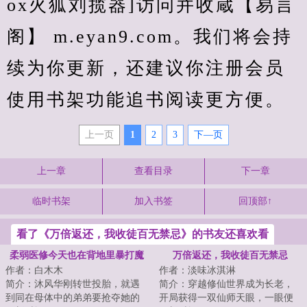
ox火狐刘揽器]访问并收蔵【易言
阁】 m.eyan9.com。我们将会持
续为你更新，还建议你注册会员
使用书架功能追书阅读更方便。
上一页
1
2
3
下—页
上一章
查看目录
下一章
临时书架
加入书签
回顶部↑
看了《万倍返还，我收徒百无禁忌》的书友还喜欢看
柔弱医修今天也在背地里暴打魔
万倍返还，我收徒百无禁忌
作者：白木木
作者：淡味冰淇淋
尊
简介：沐风华刚转世投胎，就遇
简介：穿越修仙世界成为长老，
到同在母体中的弟弟要抢夺她的
开局获得一双仙师天眼，一眼便